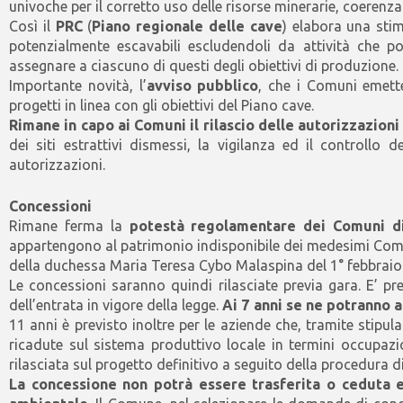
univoche per il corretto uso delle risorse minerarie, coerenza s
Così il
PRC
(
Piano regionale delle cave
) elabora una stim
potenzialmente escavabili escludendoli da attività che po
assegnare a ciascuno di questi degli obiettivi di produzione.
Importante novità, l’
avviso pubblico
, che i Comuni emette
progetti in linea con gli obiettivi del Piano cave.
Rimane in capo ai Comuni il rilascio delle autorizzazioni
dei siti estrattivi dismessi, la vigilanza ed il controllo
autorizzazioni.
Concessioni
Rimane ferma la
potestà regolamentare dei Comuni d
appartengono al patrimonio indisponibile dei medesimi Comuni
della duchessa Maria Teresa Cybo Malaspina del 1° febbraio
Le concessioni saranno quindi rilasciate previa gara. E’ p
dell’entrata in vigore della legge.
Ai 7 anni se ne potranno 
11 anni è previsto inoltre per le aziende che, tramite stipu
ricadute sul sistema produttivo locale in termini occupazi
rilasciata sul progetto definitivo a seguito della procedura d
La concessione non potrà essere trasferita o ceduta e