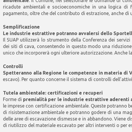
ambientale
. Il Comune, nel selezionare le domande di conce
ricadute ambientali e socioeconomiche in una logica di fili
pagamento, oltre che del contributo di estrazione, anche d
Semplificazione
Le industrie estrattive potranno avvalersi dello Sportel
Il SUAP utilizzerà lo strumento della Conferenza dei serviz
dei siti di cava, consentendo in questo modo una riduzione 
unico che incorporerà ogni ulteriore autorizzazione. Anche l
Controlli
Spetteranno alla Regione le competenze in materia di 
escavo). Per quanto concerne il sistema di controlli dell’attivi
Tutela ambientale: certificazioni e recuperi
Forme di
premialità per le industrie estrattive aderenti
le imprese con certificazione ambientale. Queste potranno ben
di risistemazione ambientale e potranno godere di una maggio
delle aree di escavazione dismesse e in abbandono. Viene disci
di riutilizzo del materiale escavato per altri interventi o pe