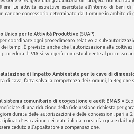
ssione e redigere una graduatoria dei progetti ritenuti idone
era. Le attività estrattive esercitate all’interno di beni d
i un canone concessorio determinato dal Comune in ambito di 
lo Unico per le Attività Produttive
(SUAP).
i per coordinare ogni procedimento relativo a sub-autorizzazi
dei tempi. È previsto anche che l’autorizzazione alla coltiva
a procedura di VIA si svolgerà contestualmente al processo au
Valutazione di Impatto Ambientale
per le cave di dimensio
tà di cava, fatta salva la competenza dei Comuni, la Regione si r
 al sistema comunitario di ecogestione e audit EMAS
= Eco
eficiare di una riduzione della fideiussione richiesta per gar
re durata delle autorizzazioni e delle concessioni, pari a 2 
plinata l’estrazione dei materiali dai corsi d’acqua e dai laghi
r essere ceduto all’appaltatore a compensazione.