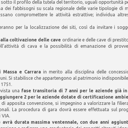
otto il profilo della tutela del territorio, uguali opportunità p
a dei fabbisogni su scala regionale delle varie tipologie di m
ssano compromettere le attività estrattive; individua altr
ranno per la localizzazione dei siti, così da invitare i sogg
 alla coltivazione delle cave
ordinarie e delle cave di prestito
 dell’attività di cava e la possibilità di emanazione di pro
i Massa e Carrara
in merito alla disciplina delle concessi
. Si stabilisce che appartengono al patrimonio indisponibile c
 1751.
revista una
fase transitoria di 7 anni
per le aziende già i
aggiungere 2 per le aziende dotate di certificazione ambi
la di apposita convenzione, si impegnino a valorizzare la fili
onali. La procedura di gara dovrà essere effettuata sul pro
i VIA.
 avrà durata massima ventennale, con due anni aggiunti