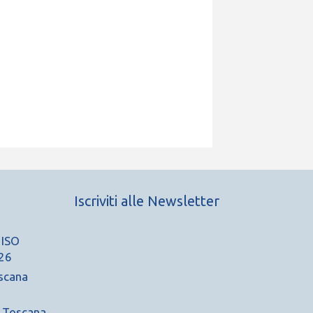
Iscriviti alle Newsletter
 ISO
26
scana
A Toscana