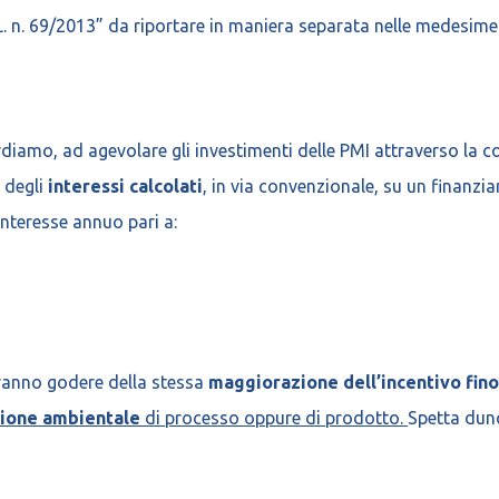
 D.L. n. 69/2013” da riportare in maniera separata nelle medesime 
ordiamo, ad agevolare gli investimenti delle PMI attraverso la 
 degli
interessi calcolati
, in via convenzionale, su un finanzi
interesse annuo pari a:
anno godere della stessa
maggiorazione dell’incentivo fino 
zione ambientale
di processo oppure di prodotto.
Spetta dunq