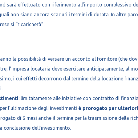
fond sarà effettuato con riferimento all’importo complessivo d
 quali non siano ancora scaduti i termini di durata. In altre paro
ese si “ricaricherà”.
ranno la possibilità di versare un acconto al fornitore (che dov
noltre, l’impresa locataria deve esercitare anticipatamente, al m
imo, i cui effetti decorrono dal termine della locazione finan
i.
stimenti
: limitatamente alle iniziative con contratto di finan
 per l’ultimazione degli investimenti
è prorogato per ulteriori
rogato di 6 mesi anche il termine per la trasmissione della rich
la conclusione dell’investimento.