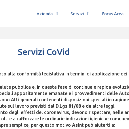
Azienda
Servizi
Focus Area
Servizi CoVid
o alla conformità legislativa in termini di applicazione dei 
ute pubblica e, in questa fase di continua e rapida evoluzio
peciali appositamente emanate e i provvedimenti delle Autor
no Atti generali contenenti disposizioni speciali in ragion
lute sul lavoro previsti dal
D.Lgs 81/08
e da altre leggi.
mento degli effetti del coronavirus, devono rispettare, nelle 
 oltre a rafforzare le ordinarie indicazioni igieniche comune
empre semplice, per questo motivo
Asint
può aiutarti a: