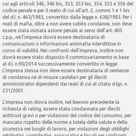
cui agli articoli 346, 346 bis, 353, 353 bis, 354, 355 e 356 del
codice penale e per il reato di cui all’art. 2, commi 1 e 1 bis
del d.l. n. 463/1983, convertito dalla legge n. 638/1983. Per i
reati di mafia, oltre a non avere subito condanne, non deve
essere stata iniziata azione penale ai sensi dell’art. 405
c.p.p., né l’impresa dovrà essere destinataria di
comunicazioni o informazioni antimafia interdittive in
corso di validità. Nei confronti dell’impresa, inoltre non
dovrà essere stato disposto il commissariamento in base
al d.l. n.90/2014 successivamente convertito in legge.
L’impresa stessa non deve essere destinataria di sentenze
di condanna né di misure cautelari per gli illeciti
amministrativi dipendenti dai reati di cui al citato d.lgs. n.
231/2001.
L’impresa non dovrà inoltre, nel biennio precedente la
richiesta di rating, essere stata condannata per illeciti
antitrust gravi o per violazioni del codice del consumo, per
mancato rispetto delle norme a tutela della salute e della
sicurezza nei luoghi di lavoro, per violazioni degli obblighi
retributivi, contributivi, assicurativi e fiscali nei confronti