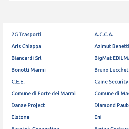
2G Trasporti
A.C.C.A.
Aris Chiappa
Azimut Benett
Biancardi Srl
BigMat EDIL
Bonotti Marmi
Bruno Lucchet
C.E.E.
Came Security
Comune di Forte dei Marmi
Comune di Ma
Danae Project
Diamond Paub
Elstone
Eni
Eurotek-Connection
Farina Costruz