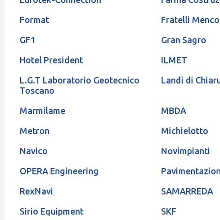
Format
Fratelli Menco
GF1
Gran Sagro
Hotel President
ILMET
L.G.T Laboratorio Geotecnico
Landi di Chiar
Toscano
Marmilame
MBDA
Metron
Michielotto
Navico
Novimpianti
OPERA Engineering
Pavimentazion
RexNavi
SAMARREDA
Sirio Equipment
SKF