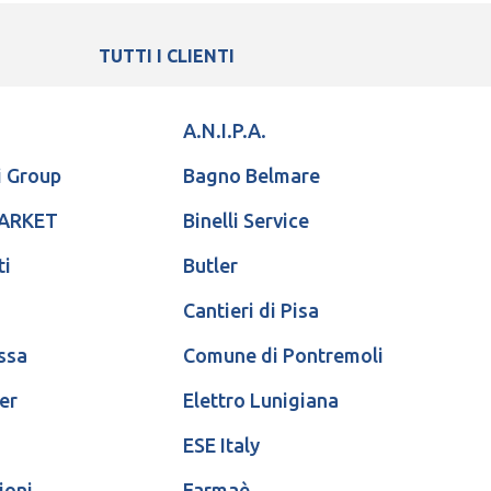
TUTTI I CLIENTI
A.N.I.P.A.
i Group
Bagno Belmare
MARKET
Binelli Service
ti
Butler
Cantieri di Pisa
ssa
Comune di Pontremoli
er
Elettro Lunigiana
ESE Italy
ioni
Farmaè