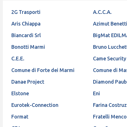
2G Trasporti
A.C.C.A.
Aris Chiappa
Azimut Benett
Biancardi Srl
BigMat EDIL
Bonotti Marmi
Bruno Lucchet
C.E.E.
Came Security
Comune di Forte dei Marmi
Comune di Ma
Danae Project
Diamond Paub
Elstone
Eni
Eurotek-Connection
Farina Costruz
Format
Fratelli Menco