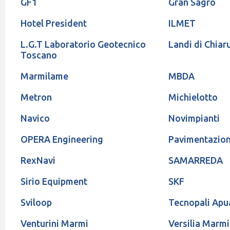
GF1
Gran Sagro
Hotel President
ILMET
L.G.T Laboratorio Geotecnico
Landi di Chiar
Toscano
Marmilame
MBDA
Metron
Michielotto
Navico
Novimpianti
OPERA Engineering
Pavimentazion
RexNavi
SAMARREDA
Sirio Equipment
SKF
Sviloop
Tecnopali Apu
Venturini Marmi
Versilia Marmi