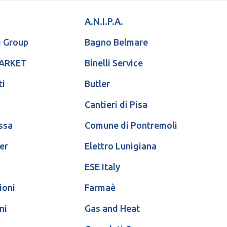
A.N.I.P.A.
i Group
Bagno Belmare
MARKET
Binelli Service
ti
Butler
Cantieri di Pisa
ssa
Comune di Pontremoli
er
Elettro Lunigiana
ESE Italy
ioni
Farmaè
ni
Gas and Heat