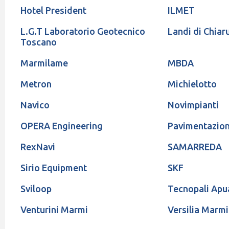
Hotel President
ILMET
L.G.T Laboratorio Geotecnico
Landi di Chiar
Toscano
Marmilame
MBDA
Metron
Michielotto
Navico
Novimpianti
OPERA Engineering
Pavimentazion
RexNavi
SAMARREDA
Sirio Equipment
SKF
Sviloop
Tecnopali Apu
Venturini Marmi
Versilia Marmi