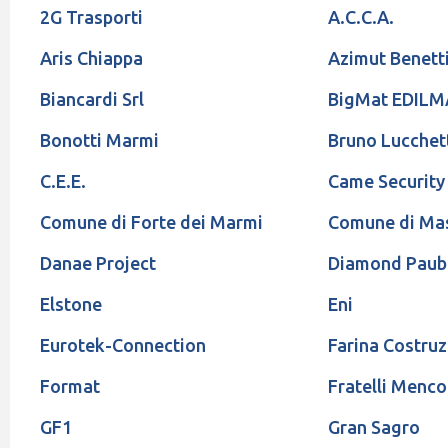
2G Trasporti
A.C.C.A.
Aris Chiappa
Azimut Benett
Biancardi Srl
BigMat EDIL
Bonotti Marmi
Bruno Lucchet
C.E.E.
Came Security
Comune di Forte dei Marmi
Comune di Ma
Danae Project
Diamond Paub
Elstone
Eni
Eurotek-Connection
Farina Costruz
Format
Fratelli Menco
GF1
Gran Sagro